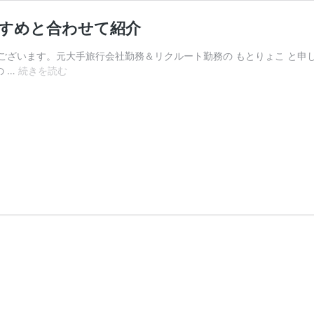
すすめと合わせて紹介
ございます。元大手旅行会社勤務＆リクルート勤務の もとりょこ と申
2
の …
続きを読む
か
月
前
抽
選
申
込
可
能
パ
ビ
リ
オ
ン
は？
お