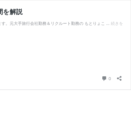
間を解説
ありがとうございます。元大手旅行会社勤務＆リクルート勤務の もとりょこ …
続きを
コメント
0