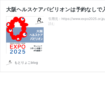
大阪ヘルスケアパビリオンは予約なしで
引用元：https://www.expo202
大
読む
阪
ヘ
ル
ス
ケ
ア
パ
もとりょこblog
ビ
リ
オ
ン
は
予
約
な
し