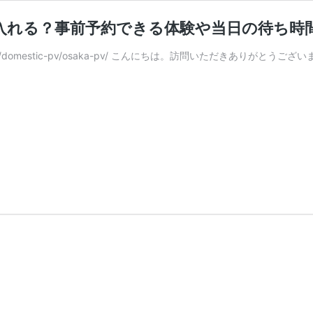
入れる？事前予約できる体験や当日の待ち時
5.or.jp/domestic-pv/osaka-pv/ こんにちは。訪問いただき