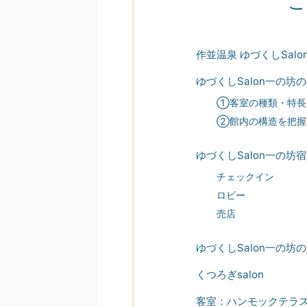
こ
作並温泉 ゆづくしSal
ゆづくしSalon一の坊
①客室の種類・特長
②館内の構造を把握
ゆづくしSalon一の坊
チェックイン
ロビー
売店
ゆづくしSalon一の
くつろぎsalon
客室：ハンモックテラスス