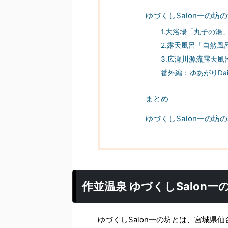
ゆづくしSalon一の坊
1.大浴場「丸子の湯
2.露天風呂「自然風
3.広瀬川源流露天
番外編：ゆあがりDai
まとめ
ゆづくしSalon一の坊
作並温泉 ゆづくしSalon一
ゆづくしSalon一の坊とは、宮城県仙