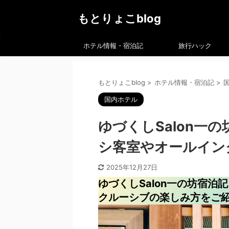
もとりょこblog
ホテル情報・宿泊記
旅行ハック
もとりょこblog
>
ホテル情報・宿泊記
>
国内ホテル
ゆづくしSalon一の
シ客室やオールイン
2025年12月27日
ゆづくしSalon一の坊宿泊
クルーシブの楽しみ方をご