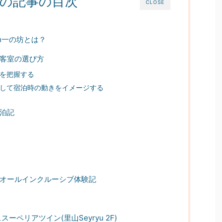
の記事の目次
CLOSE
on一の坊とは？
の客室の選び方
を把握する
して宿泊時の動きをイメージする
宿泊記
坊のオールインクルーシブ体験記
ーペリアツイン(里山Seyryu 2F)