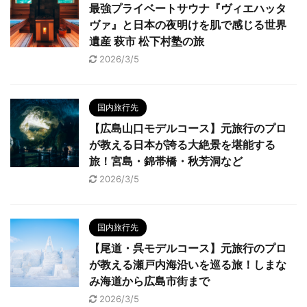
最強プライベートサウナ『ヴィエハッタ
ヴァ』と日本の夜明けを肌で感じる世界
遺産 萩市 松下村塾の旅
2026/3/5
国内旅行先
【広島山口モデルコース】元旅行のプロ
が教える日本が誇る大絶景を堪能する
旅！宮島・錦帯橋・秋芳洞など
2026/3/5
国内旅行先
【尾道・呉モデルコース】元旅行のプロ
が教える瀬戸内海沿いを巡る旅！しまな
み海道から広島市街まで
2026/3/5