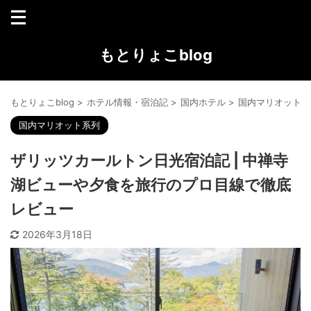
もとりょこblog
もとりょこblog
>
ホテル情報・宿泊記
>
国内ホテル
>
国内マリオット系
国内マリオット系列
ザリッツカールトン日光宿泊記 | 中禅寺
湖ビューや夕食を旅行のプロ目線で徹底
レビュー
2026年3月18日