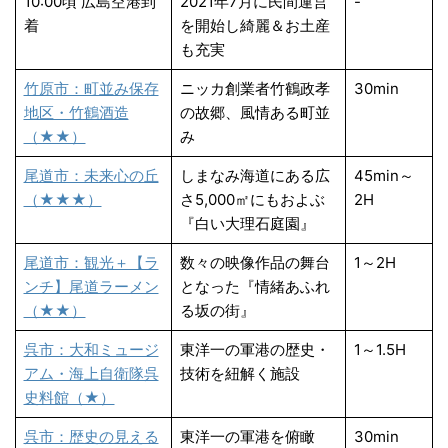
10:00頃 広島空港到
2021年7月に民間運営
-
着
を開始し綺麗＆お土産
も充実
竹原市：町並み保存
ニッカ創業者竹鶴政孝
30min
地区・竹鶴酒造
の故郷、風情ある町並
（★★）
み
尾道市：未来心の丘
しまなみ海道にある広
45min～
（★★★）
さ5,000㎡にもおよぶ
2H
『白い大理石庭園』
尾道市：観光＋【ラ
数々の映像作品の舞台
1～2H
ンチ】尾道ラーメン
となった『情緒あふれ
（★★）
る坂の街』
呉市：大和ミュージ
東洋一の軍港の歴史・
1～1.5H
アム・海上自衛隊呉
技術を紐解く施設
史料館（★）
呉市：歴史の見える
東洋一の軍港を俯瞰
30min