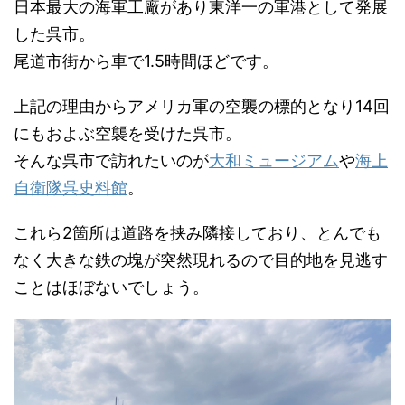
日本最大の海軍工廠があり東洋一の軍港として発展
した呉市。
尾道市街から車で1.5時間ほどです。
上記の理由からアメリカ軍の空襲の標的となり14回
にもおよぶ空襲を受けた呉市。
そんな呉市で訪れたいのが
大和ミュージアム
や
海上
自衛隊呉史料館
。
これら2箇所は道路を挟み隣接しており、とんでも
なく大きな鉄の塊が突然現れるので目的地を見逃す
ことはほぼないでしょう。