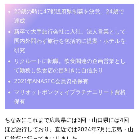
20歳の時に47都道府県制覇を決意。24歳で
達成
新卒で大手旅行会社に入社。法人営業として
国内外問わず旅行を包括的に提案・ホテルを
研究
リクルートに転職。飲食関連の企画営業とし
て勤務し飲食店の目利きに自信あり
2021年ANASFC会員資格保有
マリオットボンヴォイプラチナエリート資格
保有
ちなみにこれまで広島県には3回・山口県には4回
ほど旅行しており、直近では2024年7月に広島・山
口旅行に行ってまいりました。