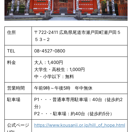
住所
〒722-2411 広島県尾道市瀬戸田町瀬戸田５
５３−２
TEL
08-4527-0800
料金
大人：1,400円
大学生・高校生：1,000円
中・小学以下：無料
営業時間
午前9時～午後5時 年中無休
駐車場
P1・・・普通車専用駐車場：40台（徒歩約2
分）
P2・・・駐車場：約40台（徒歩約5分）
公式ページ
https://www.kousanji.or.jp/hill_of_hope.html