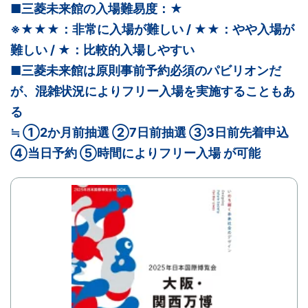
■三菱未来館の入場難易度：
★
※★★★：非常に入場が難しい / ★★：やや入場が
難しい / ★：比較的入場しやすい
■
三菱未来館は原則事前予約必須のパビリオンだ
が、混雑状況によりフリー入場を実施することもあ
る
≒ ①2か月前抽選 ②7日前抽選 ③3日前先着申込
④当日予約 ⑤時間によりフリー入場 が可能