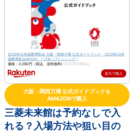
2025年日本国際博覧会 大阪・関西万博 公式ガイドブック （2025年日本
国際博覧会MOOK） [ JTBパブリッシング ]
価格：3,080円（税込、送料無料)
(2025/5/19時点)
楽天で購入
大阪・関西万博 公式ガイドブックを
AMAZONで購入
三菱未来館は予約なしで入
れる？入場方法や狙い目の