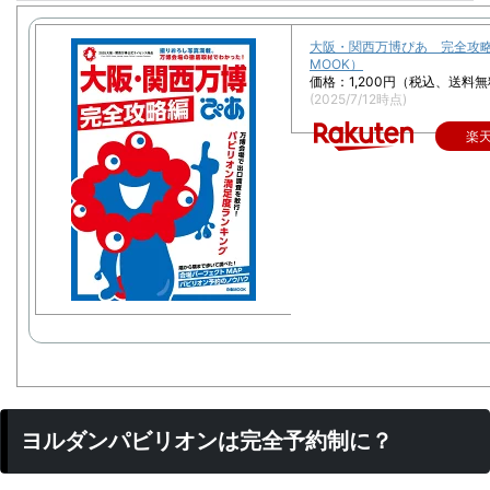
大阪・関西万博ぴあ 完全攻略
MOOK）
価格：1,200円（税込、送料無
(2025/7/12時点)
楽
ヨルダンパビリオンは完全予約制に？