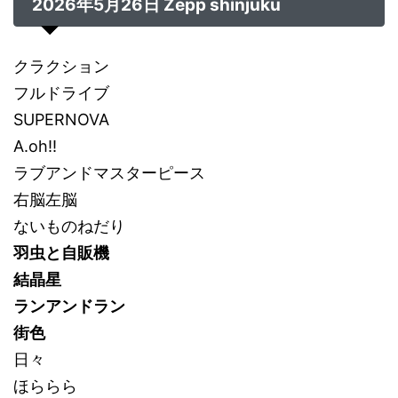
2026年5月26日 Zepp shinjuku
クラクション
フルドライブ
SUPERNOVA
A.oh!!
ラブアンドマスターピース
右脳左脳
ないものねだり
羽虫と自販機
結晶星
ランアンドラン
街色
日々
ほららら