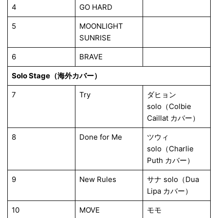
4
GO HARD
5
MOONLIGHT
SUNRISE
6
BRAVE
Solo Stage（海外カバー）
7
Try
ダヒョン
solo（Colbie
Caillat カバー）
8
Done for Me
ツウィ
solo（Charlie
Puth カバー）
9
New Rules
サナ solo（Dua
Lipa カバー）
10
MOVE
モモ