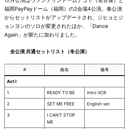
12月公演はヴァンテリンドームナゴヤ（名古屋）と
福岡PayPayドーム（福岡）の2会場4公演。春公演
からセットリストがアップデートされ、ジヒョとジ
ョンヨンのソロが変更されたほか、「Dance
Again」が新たに加わりました。
全公演 共通セットリスト（冬公演）
#
曲名
備考
Act I
1
READY TO BE
Intro VCR
2
SET ME FREE
English ver.
3
I CAN'T STOP
ME