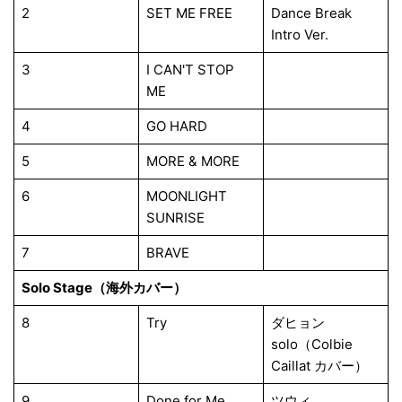
2
SET ME FREE
Dance Break
Intro Ver.
3
I CAN'T STOP
ME
4
GO HARD
5
MORE & MORE
6
MOONLIGHT
SUNRISE
7
BRAVE
Solo Stage（海外カバー）
8
Try
ダヒョン
solo（Colbie
Caillat カバー）
9
Done for Me
ツウィ