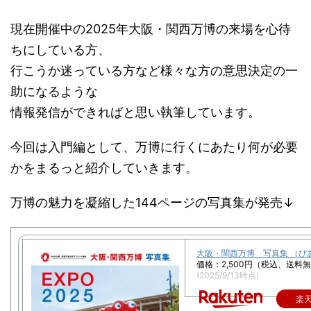
現在開催中の2025年大阪・関西万博の来場を心待
ちにしている方、
行こうか迷っている方など様々な方の意思決定の一
助になるような
情報発信ができればと思い執筆しています。
今回は入門編として、万博に行くにあたり何が必要
かをまるっと紹介していきます。
万博の魅力を凝縮した144ページの写真集が発売↓
大阪・関西万博 写真集 （ぴあ
価格：2,500円（税込、送料無
(2025/9/13時点)
楽