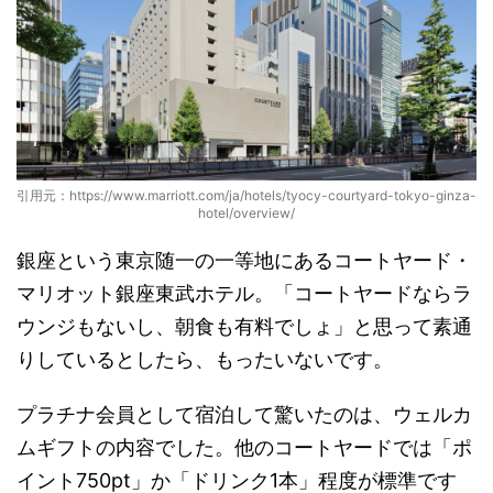
引用元：https://www.marriott.com/ja/hotels/tyocy-courtyard-tokyo-ginza-
hotel/overview/
銀座という東京随一の一等地にあるコートヤード・
マリオット銀座東武ホテル。「コートヤードならラ
ウンジもないし、朝食も有料でしょ」と思って素通
りしているとしたら、もったいないです。
プラチナ会員として宿泊して驚いたのは、ウェルカ
ムギフトの内容でした。他のコートヤードでは「ポ
イント750pt」か「ドリンク1本」程度が標準です