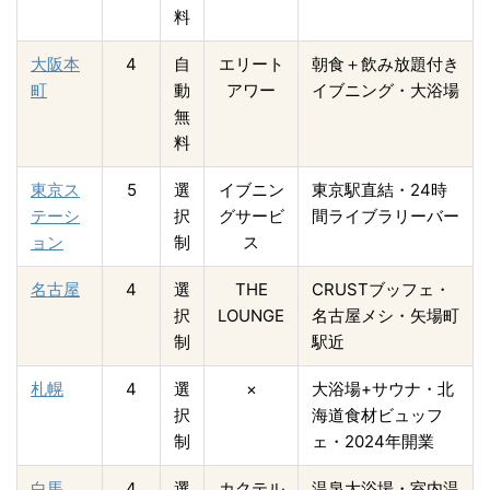
料
大阪本
4
自
エリート
朝食＋飲み放題付き
町
動
アワー
イブニング・大浴場
無
料
東京ス
5
選
イブニン
東京駅直結・24時
テーシ
択
グサービ
間ライブラリーバー
ョン
制
ス
名古屋
4
選
THE
CRUSTブッフェ・
択
LOUNGE
名古屋メシ・矢場町
制
駅近
札幌
4
選
×
大浴場+サウナ・北
択
海道食材ビュッフ
制
ェ・2024年開業
白馬
4
選
カクテル
温泉大浴場・室内温