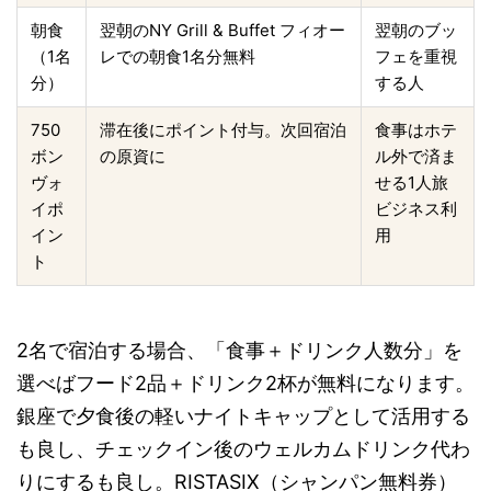
朝食
翌朝のNY Grill & Buffet フィオー
翌朝のブッ
（1名
レでの朝食1名分無料
フェを重視
分）
する人
750
滞在後にポイント付与。次回宿泊
食事はホテ
ボン
の原資に
ル外で済ま
ヴォ
せる1人旅
イポ
ビジネス利
イン
用
ト
2名で宿泊する場合、「食事＋ドリンク人数分」を
選べばフード2品＋ドリンク2杯が無料になります。
銀座で夕食後の軽いナイトキャップとして活用する
も良し、チェックイン後のウェルカムドリンク代わ
りにするも良し。RISTASIX（シャンパン無料券）