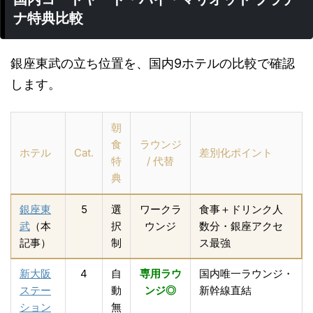
ナ特典比較
銀座東武の立ち位置を、国内9ホテルの比較で確認
します。
朝
食
ラウンジ
ホテル
Cat.
差別化ポイント
特
/ 代替
典
銀座東
5
選
ワークラ
食事＋ドリンク人
武
（本
択
ウンジ
数分・銀座アクセ
記事）
制
ス最強
新大阪
4
自
専用ラウ
国内唯一ラウンジ・
ステー
動
ンジ◎
新幹線直結
ション
無