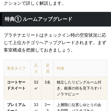
クションで詳しく解説します。
特典① ルームアップグレード
プラチナエリートはチェックイン時の空室状況に応
じて上位カテゴリへアップグレードされます。まず
客室構成を把握しておきましょう。
広
定
客室タイプ
特徴
さ
員
コートヤー
52
2名
独立したリビングルーム付
ドスイート
㎡
き。銀座の街を見下ろすパ
ノラマビュー
プレミアム
32
2〜
上層階に位置しゆとりのあ
ルーム
㎡
3
る空間。バスタブあり