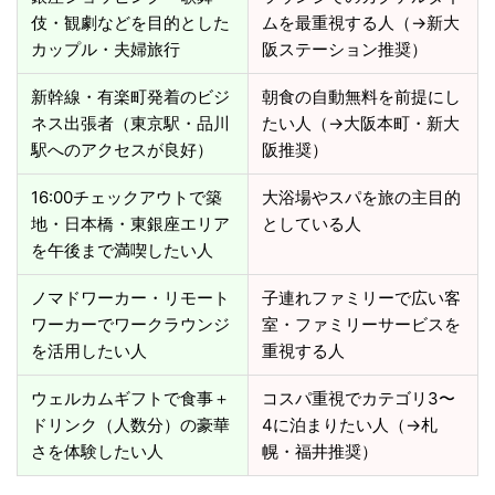
伎・観劇などを目的とした
ムを最重視する人（→新大
カップル・夫婦旅行
阪ステーション推奨）
新幹線・有楽町発着のビジ
朝食の自動無料を前提にし
ネス出張者（東京駅・品川
たい人（→大阪本町・新大
駅へのアクセスが良好）
阪推奨）
16:00チェックアウトで築
大浴場やスパを旅の主目的
地・日本橋・東銀座エリア
としている人
を午後まで満喫したい人
ノマドワーカー・リモート
子連れファミリーで広い客
ワーカーでワークラウンジ
室・ファミリーサービスを
を活用したい人
重視する人
ウェルカムギフトで食事＋
コスパ重視でカテゴリ3〜
ドリンク（人数分）の豪華
4に泊まりたい人（→札
さを体験したい人
幌・福井推奨）