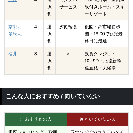
択
サービス
泉付きルーム・スキ
制
ーリゾート
京都四
4
選
夕刻軽食
祇園・錦市場徒歩
条烏丸
択
圏・16:00で観光最
制
終日に最適
福井
3
選
×
飲食クレジット
択
10USD・北陸新幹
制
線直結・大浴場
こんな人におすすめ / 向いていない
✅ おすすめの人
❌ 向いていない人
銀座ショッピング・歌舞
ラウンジでのカクテルタイ